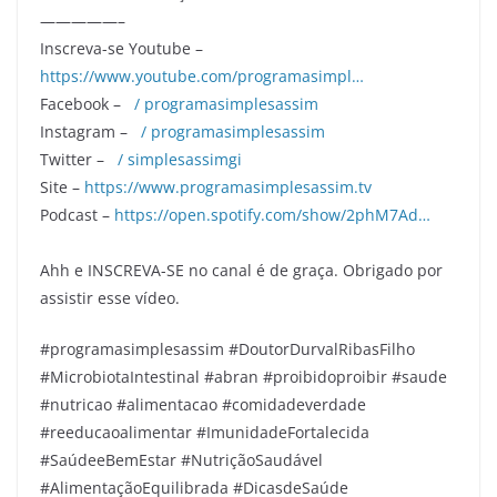
—————–
Inscreva-se Youtube –
https://www.youtube.com/programasimpl…
Facebook –
/ programasimplesassim
Instagram –
/ programasimplesassim
Twitter –
/ simplesassimgi
Site –
https://www.programasimplesassim.tv
Podcast –
https://open.spotify.com/show/2phM7Ad…
Ahh e INSCREVA-SE no canal é de graça. Obrigado por
assistir esse vídeo.
#programasimplesassim #DoutorDurvalRibasFilho
#MicrobiotaIntestinal #abran #proibidoproibir #saude
#nutricao #alimentacao #comidadeverdade
#reeducaoalimentar #ImunidadeFortalecida
#SaúdeeBemEstar #NutriçãoSaudável
#AlimentaçãoEquilibrada #DicasdeSaúde