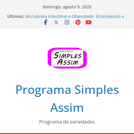
Pular
domingo, agosto 9, 2026
para
Últimos:
Microbiota Intestinal e Obesidade: Entendendo a
o
Conexão
Zinco e sua Importância em Nossa Alimentação
conteúdo
Faça Você Mesmo: Casaco de Crochê para o
Inverno
Câncer colorretal, prevenção e tratamento – Dr
Cassio Cantão, proctologista
Transforme uma lâmpada antiga em uma peça de
decoração!
Programa Simples
Assim
Programa de variedades