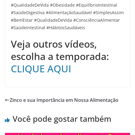
#QualidadeDeVida #Obesidade #EquilíbrioIntestinal
#SaúdeDigestiva #AlimentaçãoSaudável #SimplesAssim
#BemEstar #QualidadeDeVida #ConsciênciaAlimentar
#SaúdeIntestinal #HábitosSaudáveis
Veja outros vídeos,
escolha a temporada:
CLIQUE AQUI
Zinco e sua Importância em Nossa Alimentação
Você pode gostar também