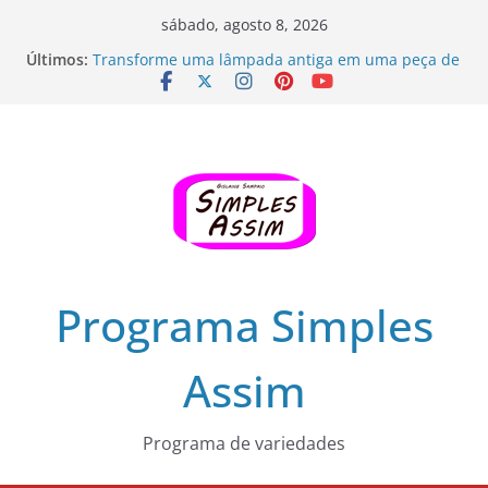
Pular
sábado, agosto 8, 2026
para
Últimos:
Transforme uma lâmpada antiga em uma peça de
o
decoração!
Microbiota Intestinal e Obesidade: Entendendo a
conteúdo
Conexão
Zinco e sua Importância em Nossa Alimentação
Faça Você Mesmo: Casaco de Crochê para o
Inverno
Câncer colorretal, prevenção e tratamento – Dr
Cassio Cantão, proctologista
Programa Simples
Assim
Programa de variedades